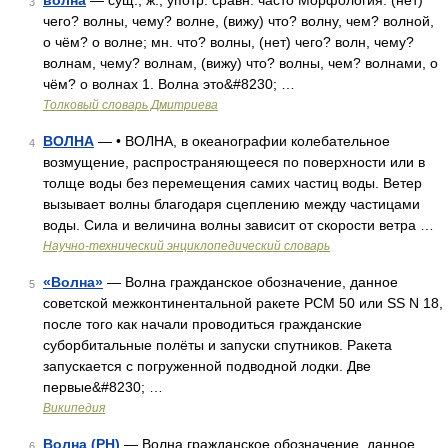
волна
— сущ., ж., употр. сравн. часто Морфология: (нет)
3
чего? волны, чему? волне, (вижу) что? волну, чем? волной,
о чём? о волне; мн. что? волны, (нет) чего? волн, чему?
волнам, чему? волнам, (вижу) что? волны, чем? волнами, о
чём? о волнах 1. Волна это&#8230; …
Толковый словарь Дмитриева
ВОЛНА
— • ВОЛНА, в океанографии колебательное
4
возмущение, распространяющееся по поверхности или в
толще воды без перемещения самих частиц воды. Ветер
вызывает волны благодаря сцеплению между частицами
воды. Сила и величина волны зависит от скорости ветра …
Научно-технический энциклопедический словарь
«Волна»
— Волна гражданское обозначение, данное
5
советской межконтинентальной ракете РСМ 50 или SS N 18,
после того как начали проводиться гражданские
суборбитальные полёты и запуски спутников. Ракета
запускается с погруженной подводной лодки. Две
первые&#8230; …
Википедия
Волна (РН)
— Волна гражданское обозначение, данное
6