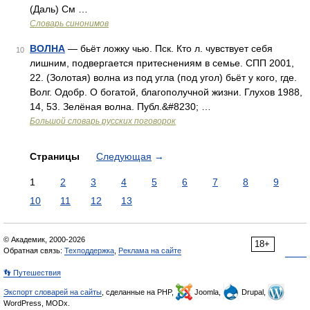
(Даль) См …
Словарь синонимов
ВОЛНА
— бьёт ложку чью. Пск. Кто л. чувствует себя
10
лишним, подвергается притеснениям в семье. СПП 2001,
22. (Золотая) волна из под угла (под угол) бьёт у кого, где.
Волг. Одобр. О богатой, благополучной жизни. Глухов 1988,
14, 53. Зелёная волна. Публ.&#8230; …
Большой словарь русских поговорок
Страницы
Следующая
→
1
2
3
4
5
6
7
8
9
10
11
12
13
© Академик, 2000-2026
18+
Обратная связь:
Техподдержка
,
Реклама на сайте
👣 Путешествия
Экспорт словарей на сайты
, сделанные на PHP,
Joomla,
Drupal,
WordPress, MODx.