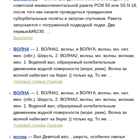
советской межконтинентальной ракете РСМ 50 или SS N 18,
после того как начали проводиться гражданские
суборбитальные полёты и запуски спутников. Ракета
запускается с погруженной подводной лодки. Две
первые&#8230; …
Википедия
ВОЛНА
— 1. ВОЛНА1, волны, и ВОЛН’А, волны, мн. нет,
7
жен. (обл.). Шерсть. 2. ВОЛНА2, волны, мн. волны, волнам,
жен. 1. Водяной вал, образуемый колебательным
движением водной поверхности (моря, реки). Волна за
волной набегают на берег. || только ед. То же …
Толковый словарь Ушакова
ВОЛНА
— 1. ВОЛНА1, волны, и ВОЛН’А, волны, мн. нет,
8
жен. (обл.). Шерсть. 2. ВОЛНА2, волны, мн. волны, волнам,
жен. 1. Водяной вал, образуемый колебательным
движением водной поверхности (моря, реки). Волна за
волной набегают на берег. || только ед. То же …
Толковый словарь Ушакова
волна
— Вал Девятый вал... шерсть, особенно овечья
9